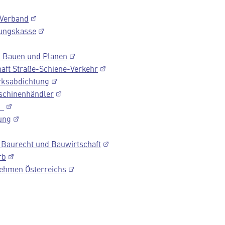
 Verband
gungskasse
, Bauen und Planen
aft Straße-Schiene-Verkehr
erksabdichtung
schinenhändler
nd
ung
 Baurecht und Bauwirtschaft
rb
nehmen Österreichs