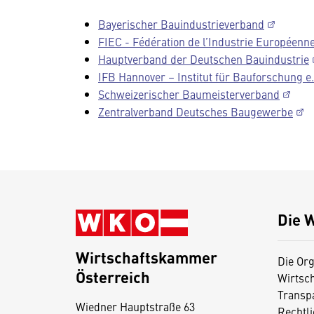
Bayerischer Bauindustrieverband
FIEC - Fédération de l’Industrie Européenne
Hauptverband der Deutschen Bauindustrie
IFB Hannover – Institut für Bauforschung e.
Schweizerischer Baumeisterverband
Zentralverband Deutsches Baugewerbe
Die 
Wirtschaftskammer
Die Org
Österreich
Wirtsc
D
Transp
Wiedner Hauptstraße 63
i
Rechtl