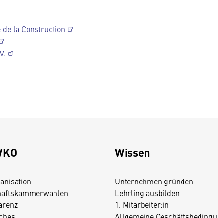
 de la Construction
V.
WKO
Wissen
anisation
Unternehmen gründen
haftskammerwahlen
Lehrling ausbilden
arenz
1. Mitarbeiter:in
iches
Allgemeine Geschäftsbedingu