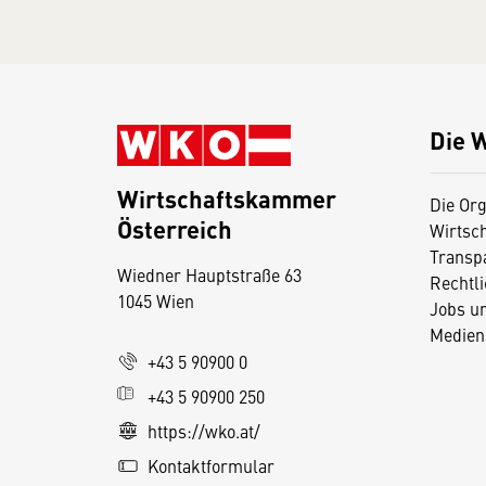
Die 
Wirtschaftskammer
Die Org
Österreich
Wirtsc
D
Transp
Wiedner Hauptstraße 63
i
Rechtl
1045 Wien
Jobs u
e
Medien
s
+43 5 90900 0
e
+43 5 90900 250
S
e
https://wko.at/
it
Kontaktformular