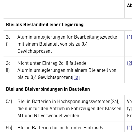
Ab
Blei als Bestandteil einer Legierung
2c
Aluminiumlegierungen für Bearbeitungszwecke
(1
i)
mit einem Bleianteil von bis zu 0,4
Gewichtsprozent
2c
Nicht unter Eintrag 2c. i) fallende
(2
ii)
Aluminiumlegierungen mit einem Bleianteil von
bis zu 0,4 Gewichtsprozent
(1a)
Blei und Bleiverbindungen in Bauteilen
5a)
Blei in Batterien in Hochspannungssystemen(2a),
Vo
die nur für den Antrieb in Fahrzeugen der Klassen
ty
M1 und N1 verwendet werden
Er
5b)
Blei in Batterien für nicht unter Eintrag 5a
(1