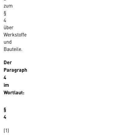
zum
§
4
über
Werkstoffe
und
Bauteile.
Der
Paragraph
4
im
Wortlaut:
§
4
(1)