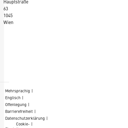
Hauptstraße
63
1045
Wien
+43 5 90900 0
+43 5 90900 250
https://wko.at/
D
Kontaktformular
i
e
s
Mehrsprachig
e
Englisch
S
Offenlegung
e
Barrierefreiheit
it
Datenschutzerklärung
Cookie-
e