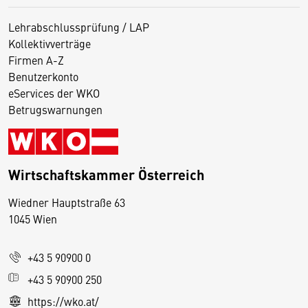
Lehrabschlussprüfung / LAP
Kollektivverträge
Firmen A-Z
Benutzerkonto
eServices der WKO
Betrugswarnungen
Wirtschaftskammer Österreich
Wiedner Hauptstraße 63
D
1045 Wien
i
e
+43 5 90900 0
s
e
+43 5 90900 250
S
https://wko.at/