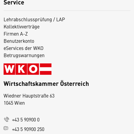
Service
Lehrabschlussprüfung / LAP
Kollektivverträge
Firmen A-Z
Benutzerkonto
eServices der WKO
Betrugswarnungen
Wirtschaftskammer Österreich
Wiedner Hauptstraße 63
D
1045 Wien
i
e
+43 5 90900 0
s
e
+43 5 90900 250