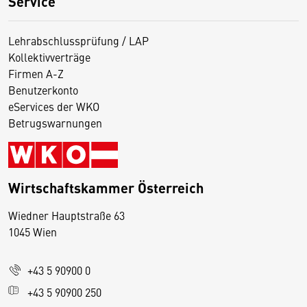
Service
Lehrabschlussprüfung / LAP
Kollektivverträge
Firmen A-Z
Benutzerkonto
eServices der WKO
Betrugswarnungen
Wirtschaftskammer Österreich
Wiedner Hauptstraße 63
D
1045 Wien
i
e
+43 5 90900 0
s
e
+43 5 90900 250