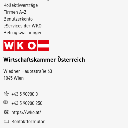
Kollektivverträge
Firmen A-Z
Benutzerkonto
eServices der WKO
Betrugswarnungen
Wirtschaftskammer Österreich
Wiedner Hauptstraße 63
D
1045 Wien
i
e
+43 5 90900 0
s
e
+43 5 90900 250
S
https://wko.at/
e
Kontaktformular
it