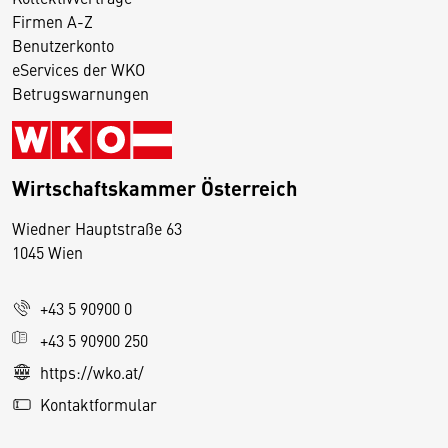
Firmen A-Z
Benutzerkonto
eServices der WKO
Betrugswarnungen
Wirtschaftskammer Österreich
Wiedner Hauptstraße 63
D
1045 Wien
i
e
+43 5 90900 0
s
e
+43 5 90900 250
S
https://wko.at/
e
Kontaktformular
it