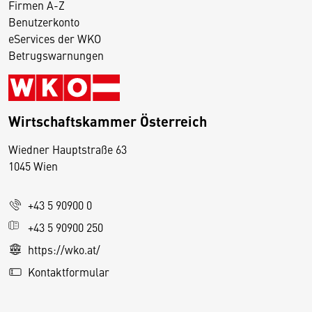
Firmen A-Z
Benutzerkonto
eServices der WKO
Betrugswarnungen
Wirtschaftskammer Österreich
Wiedner Hauptstraße 63
D
1045 Wien
i
e
+43 5 90900 0
s
e
+43 5 90900 250
S
https://wko.at/
e
Kontaktformular
it
e