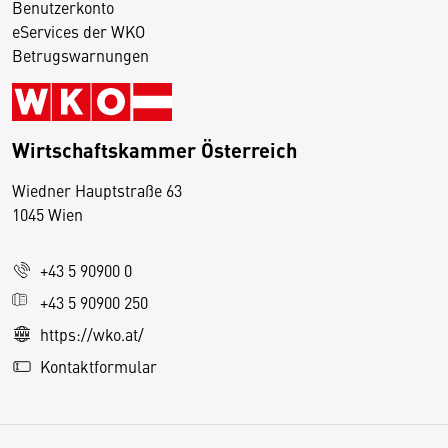
Benutzerkonto
eServices der WKO
Betrugswarnungen
Wirtschaftskammer Österreich
Wiedner Hauptstraße 63
D
1045 Wien
i
e
+43 5 90900 0
s
e
+43 5 90900 250
S
https://wko.at/
e
Kontaktformular
it
e
v