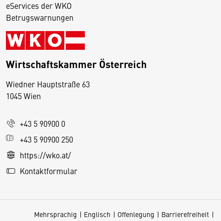
eServices der WKO
Betrugswarnungen
Wirtschaftskammer Österreich
Wiedner Hauptstraße 63
D
1045 Wien
i
e
+43 5 90900 0
s
e
+43 5 90900 250
S
https://wko.at/
e
Kontaktformular
it
e
v
Mehrsprachig
Englisch
Offenlegung
Barrierefreiheit
e