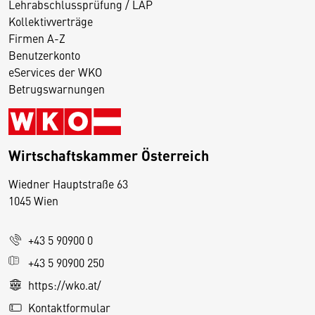
Lehrabschlussprüfung / LAP
Kollektivverträge
Firmen A-Z
Benutzerkonto
eServices der WKO
Betrugswarnungen
Wirtschaftskammer Österreich
Wiedner Hauptstraße 63
D
1045 Wien
i
e
+43 5 90900 0
s
e
+43 5 90900 250
S
https://wko.at/
e
Kontaktformular