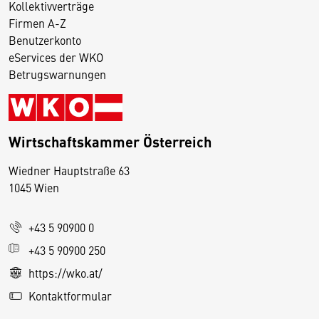
Kollektivverträge
Firmen A-Z
Benutzerkonto
eServices der WKO
Betrugswarnungen
Wirtschaftskammer Österreich
Wiedner Hauptstraße 63
D
1045 Wien
i
e
+43 5 90900 0
s
e
+43 5 90900 250
S
https://wko.at/
e
Kontaktformular
it