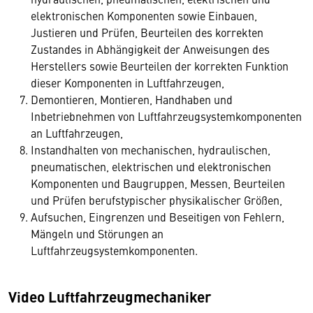
elektronischen Komponenten sowie Einbauen,
Justieren und Prüfen, Beurteilen des korrekten
Zustandes in Abhängigkeit der Anweisungen des
Herstellers sowie Beurteilen der korrekten Funktion
dieser Komponenten in Luftfahrzeugen,
Demontieren, Montieren, Handhaben und
Inbetriebnehmen von Luftfahrzeugsystemkomponenten
an Luftfahrzeugen,
Instandhalten von mechanischen, hydraulischen,
pneumatischen, elektrischen und elektronischen
Wir benötigen Ihre Zustimmung
Komponenten und Baugruppen, Messen, Beurteilen
und Prüfen berufstypischer physikalischer Größen,
Hier würden wir Ihnen gerne einen externen
Aufsuchen, Eingrenzen und Beseitigen von Fehlern,
Inhalt anzeigen. Dafür benötigen wir allerdings
Mängeln und Störungen an
Ihre Zustimmung, da Ihr Browser
Luftfahrzeugsystemkomponenten.
personenbezogene technische Daten zu Geräten
und Nutzerverhalten mitunter mit US-
amerikanischen Anbietern austauscht.
Video Luftfahrzeugmechaniker
Diese Daten unterliegen keinem dem EU-