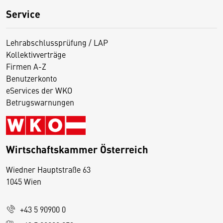
Service
Lehrabschlussprüfung / LAP
Kollektivverträge
Firmen A-Z
Benutzerkonto
eServices der WKO
Betrugswarnungen
Wirtschaftskammer Österreich
Wiedner Hauptstraße 63
D
1045 Wien
i
e
+43 5 90900 0
s