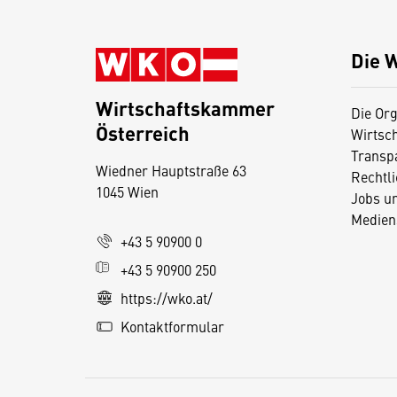
Die 
Wirtschaftskammer
Die Org
Österreich
Wirtsc
D
Transp
Wiedner Hauptstraße 63
i
Rechtl
1045 Wien
Jobs u
e
Medien
s
+43 5 90900 0
e
+43 5 90900 250
S
e
https://wko.at/
it
Kontaktformular
e
v
e