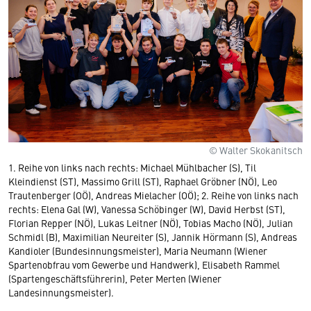
© Walter Skokanitsch
1. Reihe von links nach rechts: Michael Mühlbacher (S), Til
Kleindienst (ST), Massimo Grill (ST), Raphael Gröbner (NÖ), Leo
Trautenberger (OÖ), Andreas Mielacher (OÖ); 2. Reihe von links nach
rechts: Elena Gal (W), Vanessa Schöbinger (W), David Herbst (ST),
Florian Repper (NÖ), Lukas Leitner (NÖ), Tobias Macho (NÖ), Julian
Schmidl (B), Maximilian Neureiter (S), Jannik Hörmann (S), Andreas
Kandioler (Bundesinnungsmeister), Maria Neumann (Wiener
Spartenobfrau vom Gewerbe und Handwerk), Elisabeth Rammel
(Spartengeschäftsführerin), Peter Merten (Wiener
Landesinnungsmeister).