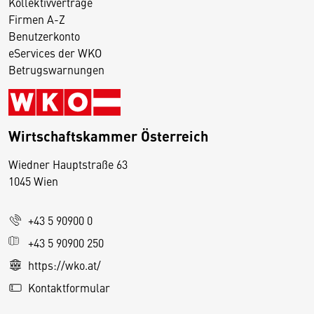
Kollektivverträge
Firmen A-Z
Benutzerkonto
eServices der WKO
Betrugswarnungen
Wirtschaftskammer Österreich
Wiedner Hauptstraße 63
D
1045 Wien
i
e
+43 5 90900 0
s
e
+43 5 90900 250
S
https://wko.at/
e
Kontaktformular
it