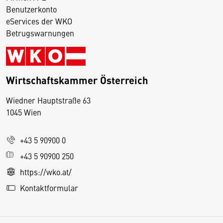
Benutzerkonto
eServices der WKO
Betrugswarnungen
Wirtschaftskammer Österreich
Wiedner Hauptstraße 63
D
1045 Wien
i
e
+43 5 90900 0
s
e
+43 5 90900 250
S
https://wko.at/
e
Kontaktformular
it
e