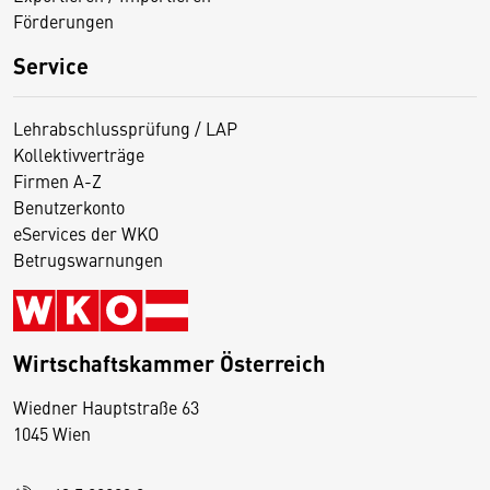
Förderungen
Service
Lehrabschlussprüfung / LAP
Kollektivverträge
Firmen A-Z
Benutzerkonto
eServices der WKO
Betrugswarnungen
Wirtschaftskammer Österreich
Wiedner Hauptstraße 63
D
1045 Wien
i
e