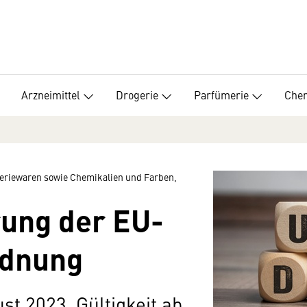
Arzneimittel
Drogerie
Parfümerie
Chem
meriewaren sowie Chemikalien und Farben,
rung der EU-
rdnung
st 2023, Gültigkeit ab