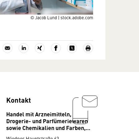
© Jacob Lund | stock.adobe.com
Kontakt
Handel mit Arzneimitteln,
Drogerie- und Parfümeriewaren
sowie Chemikalien und Farben,
Bundesgremium
Wiedner Hauptstraße 63