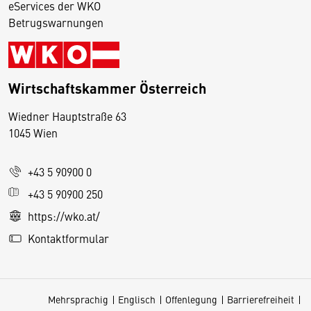
eServices der WKO
Betrugswarnungen
Wirtschaftskammer Österreich
Wiedner Hauptstraße 63
D
1045 Wien
i
e
+43 5 90900 0
s
e
+43 5 90900 250
S
https://wko.at/
e
Kontaktformular
it
e
v
Mehrsprachig
Englisch
Offenlegung
Barrierefreiheit
e