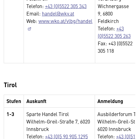
Telefon:
+43 (0)5522 305 343
Wichnergasse
Email:
handel@wkv.at
9, 6800
Web:
www.wko.at/vlbg/handel
Feldkirch
Telefon:
+43
(0)5522 305 263
Fax: +43 (0)5522
305 118
Tirol
Stufen
Auskunft
Anmeldung
1-3
Sparte Handel Tirol
Ausbilderforum Ti
Wilhelm-Greil-Straße 7, 6020
Wilhelm-Greil-Stra
Innsbruck
6020 Innsbruck
Telefon:
+43 (0)5 90 905 1295
Telefon:
+43 (0)512