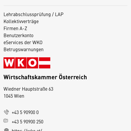
Lehrabschlussprüfung / LAP
Kollektivverträge
Firmen A-Z
Benutzerkonto
eServices der WKO
Betrugswarnungen
Wirtschaftskammer Österreich
Wiedner Hauptstraße 63
D
1045 Wien
i
e
+43 5 90900 0
s
e
+43 5 90900 250
S
https://wko.at/