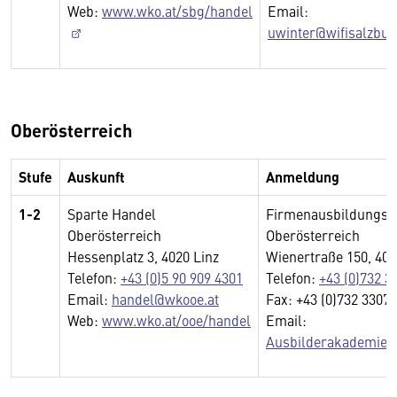
Web:
www.wko.at/sbg/handel
Email:
uwinter@wifisalzbur
Oberösterreich
Stufe
Auskunft
Anmeldung
1-2
Sparte Handel
Firmenausbildungsv
Oberösterreich
Oberösterreich
Hessenplatz 3, 4020 Linz
Wienertraße 150, 402
Telefon:
+43 (0)5 90 909 4301
Telefon:
+43 (0)732 3
Email:
handel@wkooe.at
Fax: +43 (0)732 33073
Web:
www.wko.at/ooe/handel
Email:
Ausbilderakademie@f