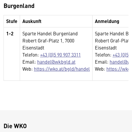
Burgenland
Stufe
Auskunft
Anmeldung
1-2
Sparte Handel Burgenland
Sparte Handel Bu
Robert Graf-Platz 1, 7000
Robert Graf-Platz
Eisenstadt
Eisenstadt
Telefon:
+43 (0)5 90 907 3311
Telefon:
+43 (0)5 
Email:
handel@wkbgld.at
Email:
handel@wk
Web:
https://wko.at/bgld/handel
Web:
https://wko
Die WKO