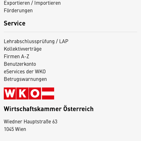
Exportieren / Importieren
Förderungen
Service
Lehrabschlussprüfung / LAP
Kollektivverträge
Firmen A-Z
Benutzerkonto
eServices der WKO
Betrugswarnungen
Wirtschaftskammer Österreich
Wiedner Hauptstraße 63
D
1045 Wien
i
e