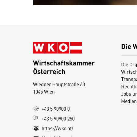
Die 
Wirtschaftskammer
Die Org
Österreich
Wirtsc
D
Transp
Wiedner Hauptstraße 63
i
Rechtl
1045 Wien
Jobs u
e
Medien
s
+43 5 90900 0
e
+43 5 90900 250
S
e
https://wko.at/
it