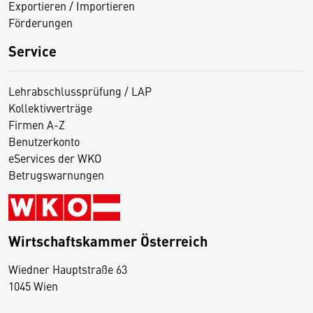
Exportieren / Importieren
Förderungen
Service
Lehrabschlussprüfung / LAP
Kollektivverträge
Firmen A-Z
Benutzerkonto
eServices der WKO
Betrugswarnungen
Wirtschaftskammer Österreich
Wiedner Hauptstraße 63
D
1045 Wien
i
e