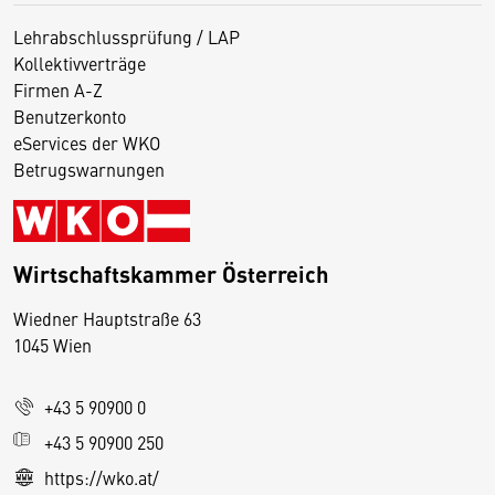
Lehrabschlussprüfung / LAP
Kollektivverträge
Firmen A-Z
Benutzerkonto
eServices der WKO
Betrugswarnungen
Wirtschaftskammer Österreich
Wiedner Hauptstraße 63
D
1045 Wien
i
e
+43 5 90900 0
s
e
+43 5 90900 250
S
https://wko.at/