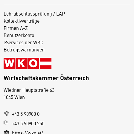
Lehrabschlussprüfung / LAP
Kollektivverträge
Firmen A-Z
Benutzerkonto
eServices der WKO
Betrugswarnungen
Wirtschaftskammer Österreich
Wiedner Hauptstraße 63
D
1045 Wien
i
e
+43 5 90900 0
s
e
+43 5 90900 250
S
https://wko.at/