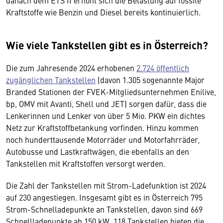
danach dem ETS II erhöht sich die Belastung auf fossile
Kraftstoffe wie Benzin und Diesel bereits kontinuierlich.
Wie viele Tankstellen gibt es in Österreich?
Die zum Jahresende 2024 erhobenen
2.724 öffentlich
zugänglichen Tankstellen
(davon 1.305 sogenannte Major
Branded Stationen der FVEK-Mitgliedsunternehmen Enilive,
bp, OMV mit Avanti, Shell und JET) sorgen dafür, dass die
Lenkerinnen und Lenker von über 5 Mio. PKW ein dichtes
Netz zur Kraftstoffbetankung vorfinden. Hinzu kommen
noch hunderttausende Motorräder und Motorfahrräder,
Autobusse und Lastkraftwägen, die ebenfalls an den
Tankstellen mit Kraftstoffen versorgt werden.
Die Zahl der Tankstellen mit Strom-Ladefunktion ist 2024
auf 230 angestiegen. Insgesamt gibt es in Österreich 795
Strom-Schnelladepunkte an Tankstellen, davon sind 669
Schnellladepunkte ab 150 kW. 118 Tankstellen bieten die