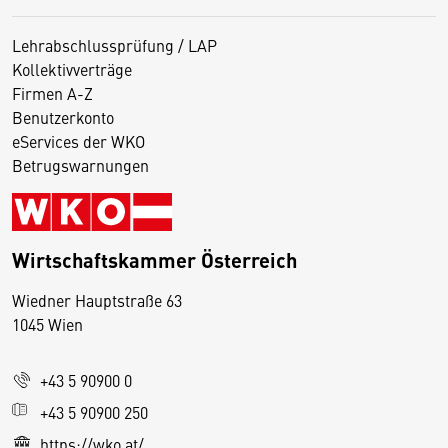
Lehrabschlussprüfung / LAP
Kollektivverträge
Firmen A-Z
Benutzerkonto
eServices der WKO
Betrugswarnungen
Wirtschaftskammer Österreich
Wiedner Hauptstraße 63
D
1045 Wien
i
e
+43 5 90900 0
s
e
+43 5 90900 250
S
https://wko.at/