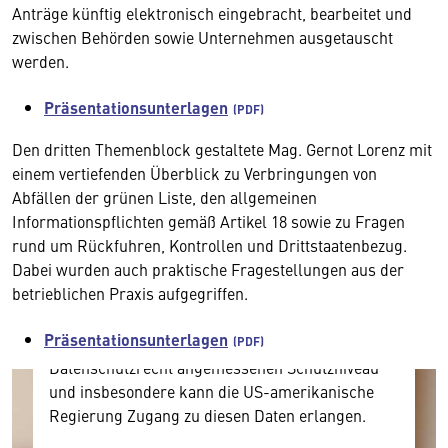
Anträge künftig elektronisch eingebracht, bearbeitet und
zwischen Behörden sowie Unternehmen ausgetauscht
werden.
Präsentationsunterlagen
Den dritten Themenblock gestaltete Mag. Gernot Lorenz mit
Wir benötigen Ihre Zustimmung
einem vertiefenden Überblick zu Verbringungen von
Abfällen der grünen Liste, den allgemeinen
Hier würden wir Ihnen gerne einen externen
Informationspflichten gemäß Artikel 18 sowie zu Fragen
Inhalt anzeigen. Dafür benötigen wir allerdings
rund um Rückfuhren, Kontrollen und Drittstaatenbezug.
Ihre Zustimmung, da Ihr Browser
Dabei wurden auch praktische Fragestellungen aus der
personenbezogene technische Daten zu Geräten
betrieblichen Praxis aufgegriffen.
und Nutzerverhalten mitunter mit US-
amerikanischen Anbietern austauscht.
Präsentationsunterlagen
Diese Daten unterliegen keinem dem EU-
Datenschutzrecht angemessenen Schutzniveau
und insbesondere kann die US-amerikanische
Regierung Zugang zu diesen Daten erlangen.