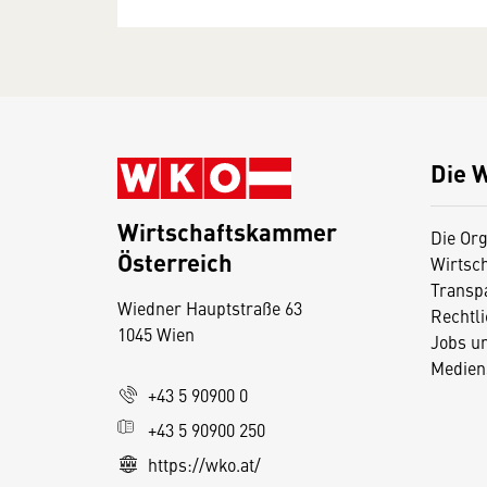
Die 
Wirtschaftskammer
Die Org
Österreich
Wirtsc
D
Transp
Wiedner Hauptstraße 63
i
Rechtl
1045 Wien
Jobs u
e
Medien
s
+43 5 90900 0
e
+43 5 90900 250
S
e
https://wko.at/