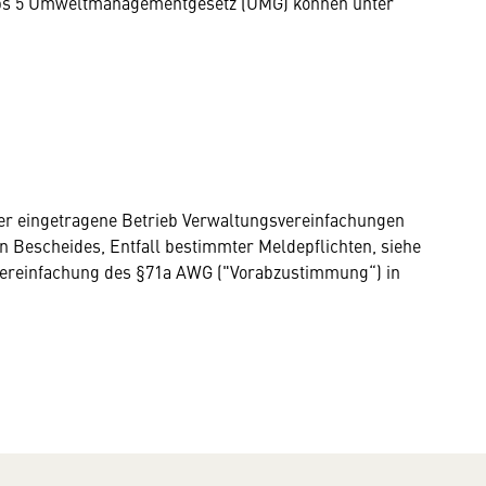
bs 5 Umweltmanagementgesetz (UMG) können unter
 der eingetragene Betrieb Verwaltungsvereinfachungen
 Bescheides, Entfall bestimmter Meldepflichten, siehe
vereinfachung des §71a AWG ("Vorabzustimmung“) in