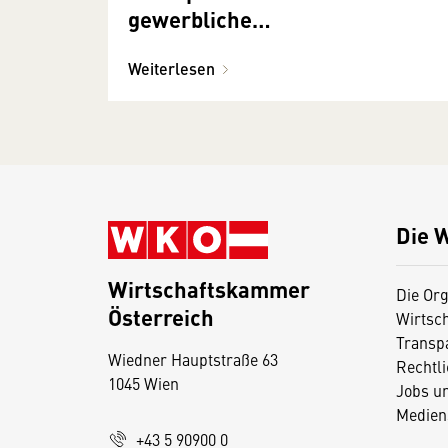
gewerbliche
Verpackungssammlung
Weiterlesen
Die 
Wirtschaftskammer
Die Org
Österreich
Wirtsc
D
Transp
Wiedner Hauptstraße 63
i
Rechtl
1045 Wien
Jobs u
e
Medien
s
+43 5 90900 0
e