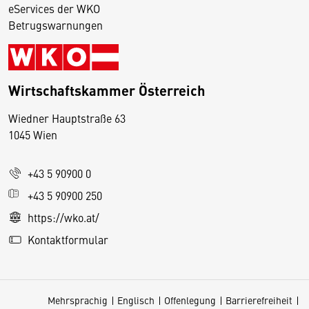
eServices der WKO
Betrugswarnungen
Wirtschaftskammer Österreich
Wiedner Hauptstraße 63
D
1045 Wien
i
e
+43 5 90900 0
s
e
+43 5 90900 250
S
https://wko.at/
e
Kontaktformular
it
e
v
Mehrsprachig
Englisch
Offenlegung
Barrierefreiheit
e