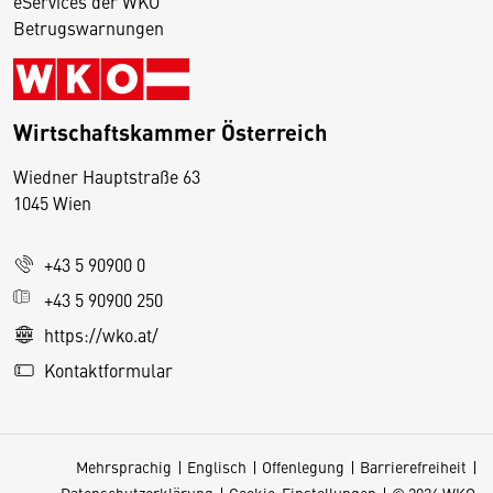
eServices der WKO
Betrugswarnungen
Wirtschaftskammer Österreich
Wiedner Hauptstraße 63
D
1045 Wien
i
e
+43 5 90900 0
s
e
+43 5 90900 250
S
https://wko.at/
e
Kontaktformular
it
e
v
Mehrsprachig
Englisch
Offenlegung
Barrierefreiheit
e
Datenschutzerklärung
Cookie-Einstellungen
© 2026 WKO