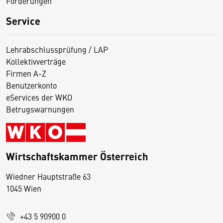
Förderungen
Service
Lehrabschlussprüfung / LAP
Kollektivverträge
Firmen A-Z
Benutzerkonto
eServices der WKO
Betrugswarnungen
Wirtschaftskammer Österreich
Wiedner Hauptstraße 63
D
1045 Wien
i
e
+43 5 90900 0
s