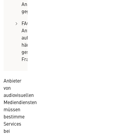
Anzeigepflicht
gegeben?
FAQ –
Antworten
auf
häufig
gestellte
Fragen
Anbieter
von
audiovisuellen
Mediendiensten
müssen
bestimme
Services
bei