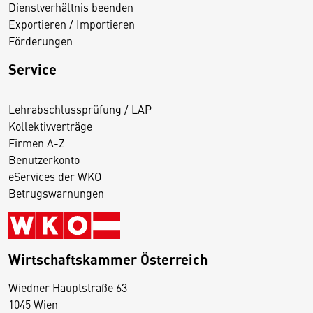
Dienstverhältnis beenden
Exportieren / Importieren
Förderungen
Service
Lehrabschlussprüfung / LAP
Kollektivverträge
Firmen A-Z
Benutzerkonto
eServices der WKO
Betrugswarnungen
Wirtschaftskammer Österreich
Wiedner Hauptstraße 63
D
1045 Wien
i