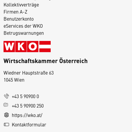
Kollektivverträge
Firmen A-Z
Benutzerkonto
eServices der WKO
Betrugswarnungen
Wirtschaftskammer Österreich
Wiedner Hauptstraße 63
D
1045 Wien
i
e
+43 5 90900 0
s
e
+43 5 90900 250
S
https://wko.at/
e
Kontaktformular
it