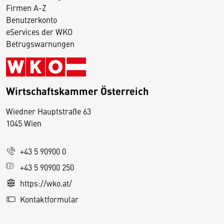
Firmen A-Z
Benutzerkonto
eServices der WKO
Betrugswarnungen
Wirtschaftskammer Österreich
Wiedner Hauptstraße 63
D
1045 Wien
i
e
+43 5 90900 0
s
e
+43 5 90900 250
S
https://wko.at/
e
Kontaktformular
it
e