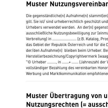
Muster Nutzungsvereinbar
Die gegenständliche(n) Aufnahme(n) stammt(en) vom
gilt. Sie ist/ sind urheberrechtlich geschützt 
Urhebers verwendet werden. An der(n) gegenst
ausschließliche Nutzungsbewilligung zur [einmal
Verbreitung) in ......................... (z.B. Katalo
das Gebiet der Republik Österreich und für die Dau
der/den Aufnahme(n) bleiben beim Urheber. Bei 
Herstellerbezeichnung/Copyrightvermerk [waagr
"© Urheber ........., in .......+ ....... (Jahreszahl
vollständiger Bezahlung des vereinbarten Honora
Werbung und Marktkommunikation empfohlenen 
Muster Übertragung von 
Nutzungsrechten (= aussc