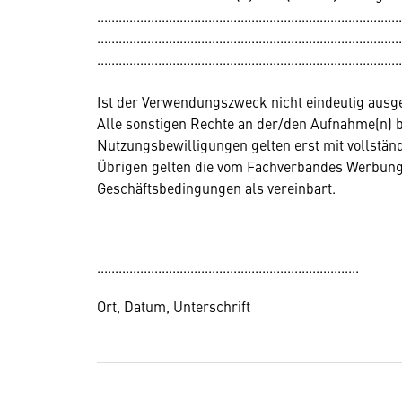
.....................................................................................
.....................................................................................
.....................................................................................
Ist der Verwendungszweck nicht eindeutig ausgew
Alle sonstigen Rechte an der/den Aufnahme(n) 
Nutzungsbewilligungen gelten erst mit vollständ
Übrigen gelten die vom Fachverbandes Werbun
Geschäftsbedingungen als vereinbart.
.........................................................................
Ort, Datum, Unterschrift