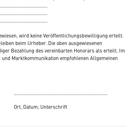
......................................
......................................
......................................
iesen, wird keine Veröffentlichungsbewilligung erteilt.
bleiben beim Urheber. Die oben ausgewiesenen
iger Bezahlung des vereinbarten Honorars als erteilt. Im
g und Marktkommunikation empfohlenen Allgemeinen
...........................................................................
Ort, Datum, Unterschrift