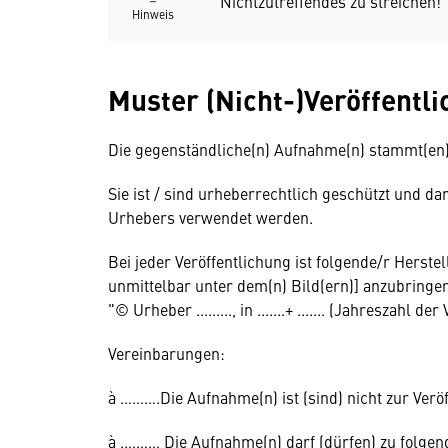
Nichtzutreffendes zu streichen!
Hinweis
Muster (Nicht-)Veröffentl
Die gegenständliche(n) Aufnahme(n) stammt(en) vom
Sie ist / sind urheberrechtlich geschützt und d
Urhebers verwendet werden.
Bei jeder Veröffentlichung ist folgende/r Herst
unmittelbar unter dem(n) Bild(ern)] anzubringe
"© Urheber ........., in .......+ ....... (Jahreszahl d
Vereinbarungen:
à ……….Die Aufnahme(n) ist (sind) nicht zur Verö
à .……… Die Aufnahme(n) darf (dürfen) zu folgen