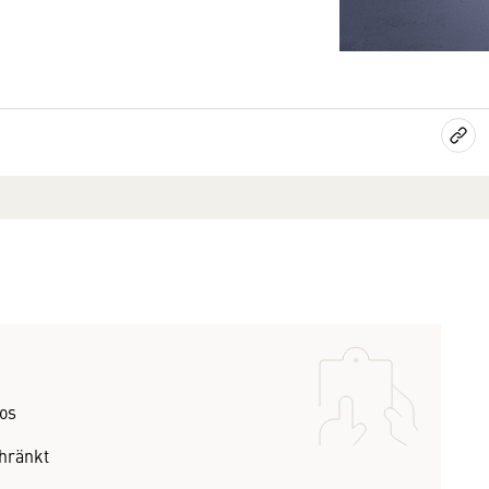
tos
hränkt