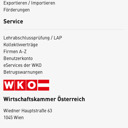
Exportieren / Importieren
Förderungen
Service
Lehrabschlussprüfung / LAP
Kollektivverträge
Firmen A-Z
Benutzerkonto
eServices der WKO
Betrugswarnungen
Wirtschaftskammer Österreich
Wiedner Hauptstraße 63
D
1045 Wien
i
e