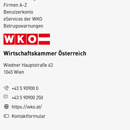
Firmen A-Z
Benutzerkonto
eServices der WKO
Betrugswarnungen
Wirtschaftskammer Österreich
Wiedner Hauptstraße 63
D
1045 Wien
i
e
+43 5 90900 0
s
e
+43 5 90900 250
S
https://wko.at/
e
Kontaktformular
it
e