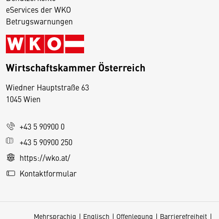
eServices der WKO
Betrugswarnungen
Wirtschaftskammer Österreich
Wiedner Hauptstraße 63
D
1045 Wien
i
e
+43 5 90900 0
s
e
+43 5 90900 250
S
https://wko.at/
e
Kontaktformular
it
e
v
Mehrsprachig
Englisch
Offenlegung
Barrierefreiheit