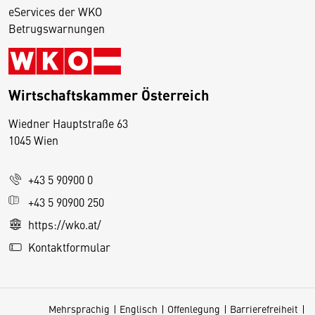
eServices der WKO
Betrugswarnungen
Wirtschaftskammer Österreich
Wiedner Hauptstraße 63
D
1045 Wien
i
e
+43 5 90900 0
s
e
+43 5 90900 250
S
https://wko.at/
e
Kontaktformular
it
e
v
Mehrsprachig
Englisch
Offenlegung
Barrierefreiheit