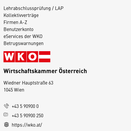
Lehrabschlussprüfung / LAP
Kollektivverträge
Firmen A-Z
Benutzerkonto
eServices der WKO
Betrugswarnungen
Wirtschaftskammer Österreich
Wiedner Hauptstraße 63
D
1045 Wien
i
e
+43 5 90900 0
s
e
+43 5 90900 250
S
https://wko.at/