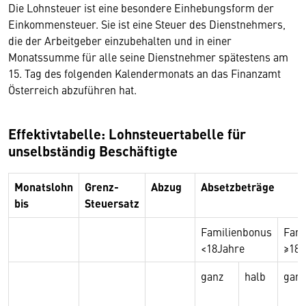
Die Lohnsteuer ist eine besondere Einhebungsform der
Einkommensteuer. Sie ist eine Steuer des Dienstnehmers,
die der Arbeitgeber einzubehalten und in einer
Monatssumme für alle seine Dienstnehmer spätestens am
15. Tag des folgenden Kalendermonats an das Finanzamt
Österreich abzuführen hat.
Effektivtabelle: Lohnsteuertabelle für
unselbständig Beschäftigte
Monatslohn
Grenz-
Abzug
Absetzbeträge
bis
Steuersatz
Familienbonus
Fami
<18Jahre
≥18 
ganz
halb
ganz