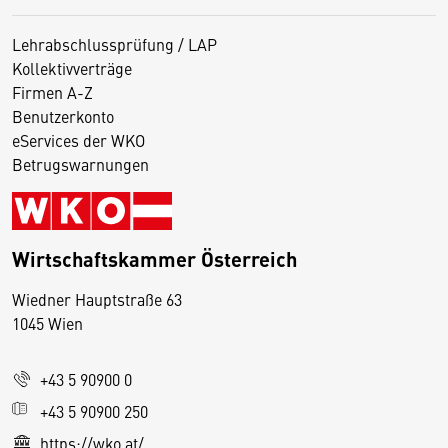
Lehrabschlussprüfung / LAP
Kollektivverträge
Firmen A-Z
Benutzerkonto
eServices der WKO
Betrugswarnungen
Wirtschaftskammer Österreich
Wiedner Hauptstraße 63
D
1045 Wien
i
e
+43 5 90900 0
s
e
+43 5 90900 250
S
https://wko.at/