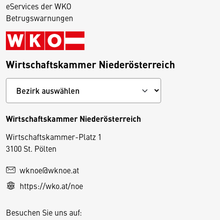
eServices der WKO
Betrugswarnungen
Wirtschaftskammer Niederösterreich
Wirtschaftskammer Niederösterreich
Wirtschaftskammer-Platz 1
D
3100 St. Pölten
i
wknoe@wknoe.at
e
https://wko.at/noe
s
e
Besuchen Sie uns auf:
S