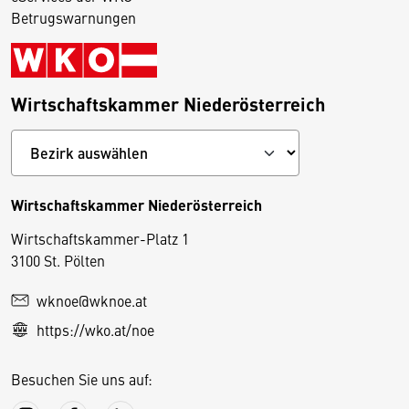
Betrugswarnungen
Wirtschaftskammer Niederösterreich
Wirtschaftskammer Niederösterreich
Wirtschaftskammer-Platz 1
D
3100 St. Pölten
i
wknoe@wknoe.at
e
https://wko.at/noe
s
e
Besuchen Sie uns auf:
S
e