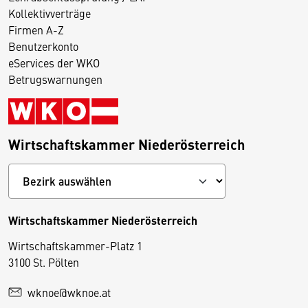
Kollektivverträge
Firmen A-Z
Benutzerkonto
eServices der WKO
Betrugswarnungen
Wirtschaftskammer Niederösterreich
Wirtschaftskammer Niederösterreich
Wirtschaftskammer-Platz 1
D
3100 St. Pölten
i
wknoe@wknoe.at
e