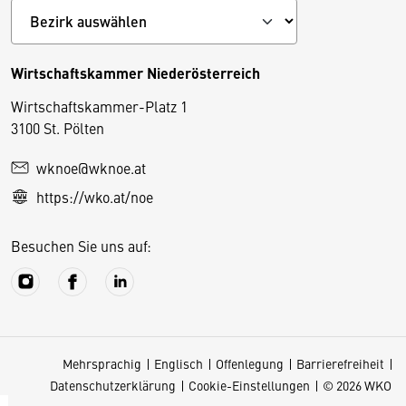
Wirtschaftskammer Niederösterreich
Wirtschaftskammer-Platz 1
D
3100 St. Pölten
i
wknoe@wknoe.at
e
https://wko.at/noe
s
e
Besuchen Sie uns auf:
S
e
it
e
v
Mehrsprachig
Englisch
Offenlegung
Barrierefreiheit
e
Datenschutzerklärung
Cookie-Einstellungen
© 2026 WKO
r