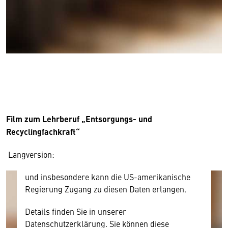
Wir benötigen Ihre Zustimmung
Hier würden wir Ihnen gerne einen externen
Inhalt anzeigen. Dafür benötigen wir allerdings
Ihre Zustimmung, da Ihr Browser
personenbezogene technische Daten zu Geräten
Film zum Lehrberuf „Entsorgungs- und
und Nutzerverhalten mitunter mit US-
Recyclingfachkraft“
amerikanischen Anbietern austauscht.
Diese Daten unterliegen keinem dem EU-
Langversion:
Datenschutzrecht angemessenen Schutzniveau
und insbesondere kann die US-amerikanische
Regierung Zugang zu diesen Daten erlangen.
Details finden Sie in unserer
Datenschutzerklärung. Sie können diese