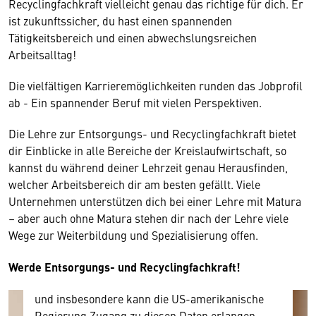
Recyclingfachkraft vielleicht genau das richtige für dich. Er
ist zukunftssicher, du hast einen spannenden
Tätigkeitsbereich und einen abwechslungsreichen
Arbeitsalltag!
Die vielfältigen Karrieremöglichkeiten runden das Jobprofil
ab - Ein spannender Beruf mit vielen Perspektiven.
Wir benötigen Ihre Zustimmung
Die Lehre zur Entsorgungs- und Recyclingfachkraft bietet
dir Einblicke in alle Bereiche der Kreislaufwirtschaft, so
Hier würden wir Ihnen gerne einen externen
kannst du während deiner Lehrzeit genau Herausfinden,
Inhalt anzeigen. Dafür benötigen wir allerdings
welcher Arbeitsbereich dir am besten gefällt. Viele
Ihre Zustimmung, da Ihr Browser
Unternehmen unterstützen dich bei einer Lehre mit Matura
personenbezogene technische Daten zu Geräten
– aber auch ohne Matura stehen dir nach der Lehre viele
und Nutzerverhalten mitunter mit US-
Wege zur Weiterbildung und Spezialisierung offen.
amerikanischen Anbietern austauscht.
Diese Daten unterliegen keinem dem EU-
Werde Entsorgungs- und Recyclingfachkraft!
Datenschutzrecht angemessenen Schutzniveau
und insbesondere kann die US-amerikanische
Regierung Zugang zu diesen Daten erlangen.