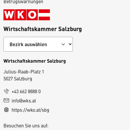
Betrugswarnungen
Wirtschaftskammer Salzburg
Wirtschaftskammer Salzburg
Julius-Raab-Platz 1
5027 Salzburg
D
+43 662 8888 0
i
info@wks.at
e
https://wko.at/sbg
s
e
Besuchen Sie uns auf:
S